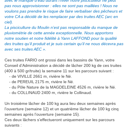
avec le manque d’eau durant l’hiver notre pisciculteur ne peut
pas nous approvisionner : elles ne sont pas maillées ! Nous ne
voulons pas prendre le risque de faire verbaliser des pêcheurs et
votre CA a décidé de les remplacer par des truites AEC (arc en
ciel).
La pisciculture du Moulin n’est pas responsable du manque de
pluviométrie de cette année exceptionnelle. Nous apportons
notre soutien et notre fidélité à Yann LAFFOND pour la qualité
des truites qu’il produit et je suis certain qu‘il ne nous décevra pas
avec ses truites AEC ».
Ces truites FARIO ont grossi dans les bassins de Yann, votre
Conseil d’Administration a décidé de lâcher 200 kg de ces truites
(400 à 500 gr/truite) la semaine 11 sur les parcours suivant :
- de VIVILLE 2661 m, rivière le Né.
- de PEREUIL 2175 m, rivière le Né.
- du Pôle Nature de la MAGDELEINE 4526 m, rivière le Né.
- du COLLINAUD 2400 m, rivière le Collinaud.
Un troisième lâcher de 100 kg aura lieu deux semaines après
l’ouverture (semaine 12) et un quatrième lâcher de 100 kg cinq
semaines après l’ouverture (semaine 15).
Ces deux lâchers s’effectueront uniquement sur les parcours
suivants :