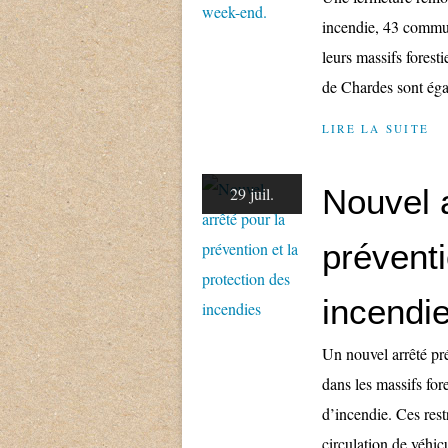
incendie, 43 commun
leurs massifs forest
de Chardes sont éga
LIRE LA SUITE
Nouvel a
29 juil.
préventi
incendi
Un nouvel arrêté pré
dans les massifs fore
d’incendie. Ces rest
circulation de véhicu