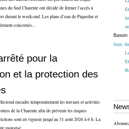
Le
es du Sud Charente ont décidé de fermer l’accès à
Ét
iers durant le week-end. Les plans d’eau de Piquedur et
in
lement concernés...
ut
Bassin 
Saye, du
L
rrêté pour la
Ét
Ba
on et la protection des
es
fectoral encadre temporairement les travaux et activités
News
stiers de la Charente afin de prévenir les risques
rictions sont en vigueur jusqu’au 31 août 2026 à 6 h. La
Abonnez-
le motorisé,...