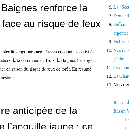
 Baignes renforce la
La "Sect
Demande
 face au risque de feux
Différenc
argentée
Fiches p
Nos dépo
 interdit temporairement l’accès et certaines activités
pêche
restiers de la commune de Bors de Baignes (l'étang de
Les moni
é) en raison du risque de feux de forêt. En résumé :
La Char
restiers...
Nos riv
Bassin d
re anticipée de la
Bassin 
L
 l’anguille jaune : ce
L