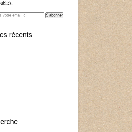
publiés.
les récents
erche