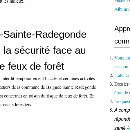
Pêche D
 les milieux...
Album
(
Appr
-Sainte-Radegonde
comm
 la sécurité face au
Votre en
e feux de forêt
pas com
L'ateli
 interdit temporairement l’accès et certaines activités
Dossier 
restiers de la commune de Baignes-Sainte-Radegonde
Grande
st concerné) en raison du risque de feux de forêt. En
Le quest
assifs forestiers...
À compl
répondu
santé
A