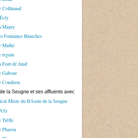
 Collinaud
Écly
a Maury
s Fontaines Blanches
e Mathé
 regain
 Font de Jaud
e Gabout
e Condéon
de la Seugne et ses affluents avec
cat Mixte du BAssin de la Seugne
AS)
 Trèfle
e Pharon