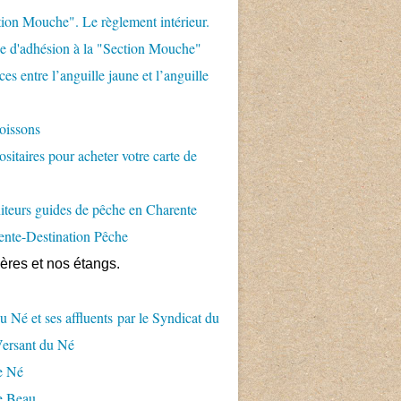
ion Mouche". Le règlement intérieur.
 d'adhésion à la "Section Mouche"
es entre l’anguille jaune et l’anguille
oissons
sitaires pour acheter votre carte de
teurs guides de pêche en Charente
ente-Destination Pêche
ières et nos étangs.
u Né et ses affluents par le Syndicat du
Versant du Né
e Né
e Beau