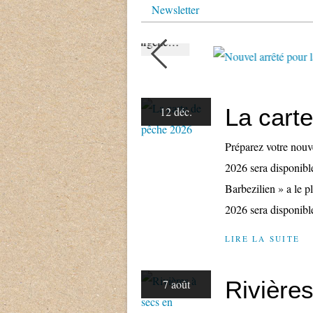
Newsletter
Rivières à sec, poissons en danger : l’urgence d’une vraie gestion de l’eau
La cart
12 déc.
Préparez votre nouv
2026 sera disponibl
Barbezilien » a le p
2026 sera disponible 
LIRE LA SUITE
Rivière
7 août