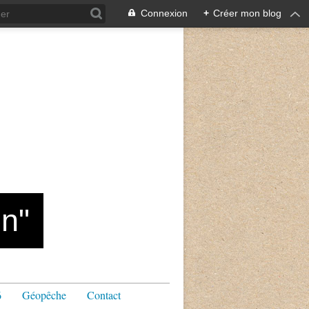
Connexion
+
Créer mon blog
n"
6
Géopêche
Contact