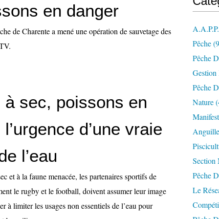
Caté
ssons en danger
A.a.p.p
che de Charente a mené une opération de sauvetage des
Pêche
(9
TV.
Pêche D
Gestion
Pêche D
s à sec, poissons en
Nature
(
Manifest
 l’urgence d’une vraie
Anguill
Piscicul
de l’eau
Section
Pêche D
sec et à la faune menacée, les partenaires sportifs de
Le Résea
nt le rugby et le football, doivent assumer leur image
Compéti
er à limiter les usages non essentiels de l’eau pour