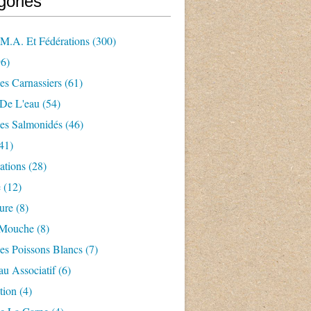
gories
.m.a. Et Fédérations
(300)
6)
es Carnassiers
(61)
 De L'eau
(54)
es Salmonidés
(46)
41)
ations
(28)
e
(12)
ture
(8)
 Mouche
(8)
es Poissons Blancs
(7)
u Associatif
(6)
tion
(4)