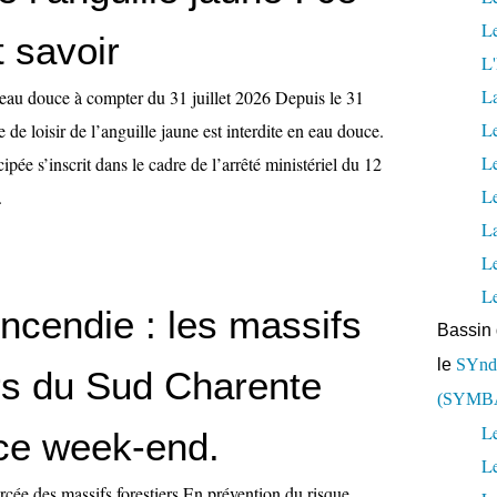
Le
t savoir
L'
L
 eau douce à compter du 31 juillet 2026 Depuis le 31
Le
e de loisir de l’anguille jaune est interdite en eau douce.
L
ipée s’inscrit dans le cadre de l’arrêté ministériel du 12
Le
.
La
L
L
ncendie : les massifs
Bassin 
le
SYndi
ers du Sud Charente
(SYMB
Le
ce week-end.
L
cée des massifs forestiers En prévention du risque