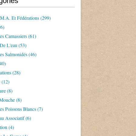
gories
.m.a. Et Fédérations
(299)
6)
es Carnassiers
(61)
 De L'eau
(53)
es Salmonidés
(46)
40)
ations
(28)
e
(12)
ture
(8)
 Mouche
(8)
es Poissons Blancs
(7)
u Associatif
(6)
tion
(4)