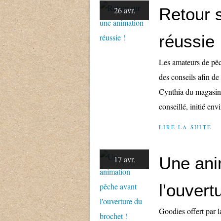
Retour 
26 avr.
réussie 
Les amateurs de pêc
des conseils afin de
Cynthia du magasin 
conseillé, initié envi
LIRE LA SUITE
Une ani
17 avr.
l'ouvert
Goodies offert par l