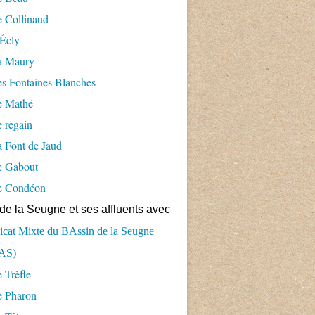
 Collinaud
Écly
a Maury
s Fontaines Blanches
e Mathé
 regain
 Font de Jaud
e Gabout
e Condéon
de la Seugne et ses affluents avec
cat Mixte du BAssin de la Seugne
AS)
 Trèfle
e Pharon