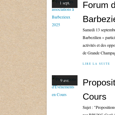
Forum d
1 sept.
Barbezi
Samedi 13 septembr
Barbezilien » partic
activités et des opp
de Grande Champagne
LIRE LA SUITE
Proposi
9 avr.
Cours
Sujet : "Propositio
par BRUNG Cyril ( 