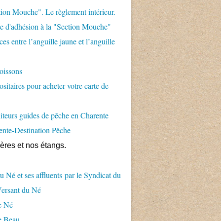
ion Mouche". Le règlement intérieur.
 d'adhésion à la "Section Mouche"
es entre l’anguille jaune et l’anguille
oissons
sitaires pour acheter votre carte de
teurs guides de pêche en Charente
ente-Destination Pêche
ières et nos étangs.
u Né et ses affluents par le Syndicat du
Versant du Né
e Né
e Beau