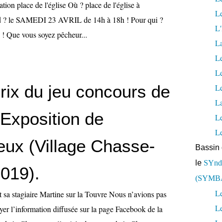
ation place de l'église Où ? place de l'église à
Le
 ? le SAMEDI 23 AVRIL de 14h à 18h ! Pour qui ?
L'
e ! Que vous soyez pêcheur...
L
Le
L
rix du jeu concours de
Le
La
 Exposition de
L
L
eux (Village Chasse-
Bassin 
le
SYndi
019).
(SYMB
Le
a stagiaire Martine sur la Touvre Nous n’avions pas
L
ayer l’information diffusée sur la page Facebook de la