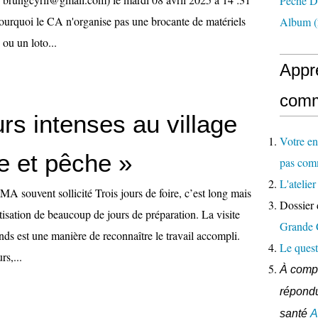
Pêche D
Pourquoi le CA n'organise pas une brocante de matériels
Album
(
ou un loto...
Appr
comm
urs intenses au village
Votre en
e et pêche »
pas com
L'ateli
A souvent sollicité Trois jours de foire, c’est long mais
Dossier 
étisation de beaucoup de jours de préparation. La visite
Grande
ands est une manière de reconnaître le travail accompli.
Le quest
rs,...
À compl
répondu
santé
A