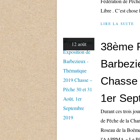
Fédération de Pêche 
Libre . C’est chose f
LIRE LA SUITE
38ème F
12 août
Barbezi
Chasse 
1er Sep
Durant ces trois jou
de Pêche de la Cha
Roseau de la Boëme
l’AAPPMA « Le Pêch