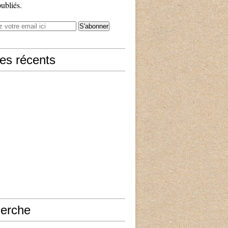
publiés.
les récents
erche