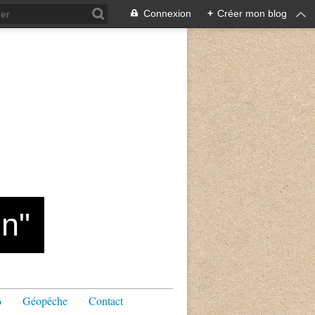
Connexion
+
Créer mon blog
n"
6
Géopêche
Contact