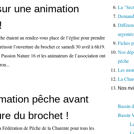
sur une animation
La "Sect
Demande
!
Différenc
argentée
he étaient au rendez-vous place de l’église pour prendre
Fiches p
 réussir l’ouverture du brochet ce samedi 30 avril à 6h19.
Nos dépo
Passion Nature 16 et les animateurs de l’association ont
pêche
ron...
Les moni
La Char
Nos riv
mation pêche avant
Bassin d
ure du brochet !
Bassin 
L
a Fédération de Pêche de la Charente pour tous les
L