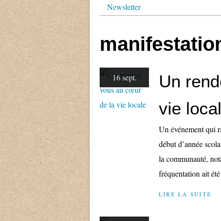
Newsletter
manifestatio
Un rend
16 sept.
vie loca
Un événement qui ra
début d’année scola
la communauté, nota
fréquentation ait été
LIRE LA SUITE