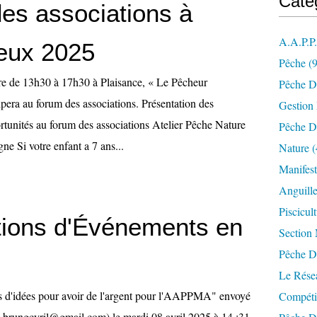
Caté
es associations à
A.a.p.p
eux 2025
Pêche
(9
e de 13h30 à 17h30 à Plaisance, « Le Pêcheur
Pêche D
ipera au forum des associations. Présentation des
Gestion
ortunités au forum des associations Atelier Pêche Nature
Pêche D
 Si votre enfant a 7 ans...
Nature
(
Manifest
Anguill
Piscicul
tions d'Événements en
Section
Pêche D
Le Résea
ns d'idées pour avoir de l'argent pour l'AAPPMA" envoyé
Compéti
brungcyril@gmail.com) le mardi 08 avril 2025 à 14 :31