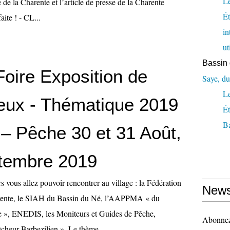
Le
de la Charente et l’article de presse de la Charente
Ét
aite ! - CL...
in
ut
Bassin 
oire Exposition de
Saye, du
L
eux - Thématique 2019
Ét
Ba
– Pêche 30 et 31 Août,
tembre 2019
rs vous allez pouvoir rencontrer au village : la Fédération
News
rente, le SIAH du Bassin du Né, l’AAPPMA « du
 », ENEDIS, les Moniteurs et Guides de Pêche,
Abonnez-
eur Barbezilien ». Le thème...