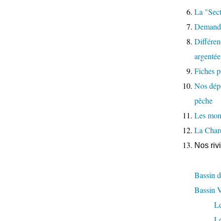
La "Sect
Demande
Différenc
argentée
Fiches p
Nos dépo
pêche
Les moni
La Char
Nos riv
Bassin d
Bassin 
L
L