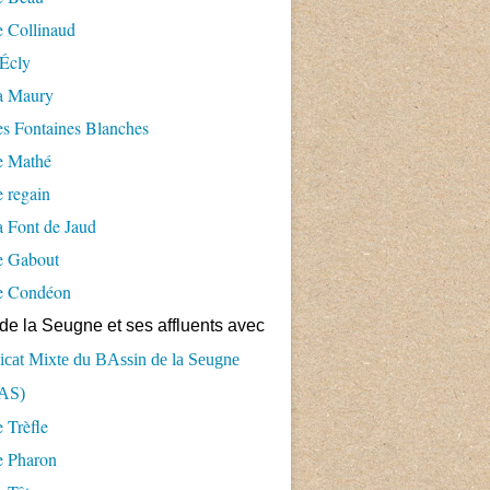
 Collinaud
Écly
a Maury
s Fontaines Blanches
e Mathé
 regain
 Font de Jaud
e Gabout
e Condéon
de la Seugne et ses affluents avec
cat Mixte du BAssin de la Seugne
AS)
 Trèfle
e Pharon