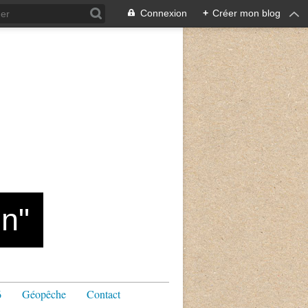
Connexion
+
Créer mon blog
n"
6
Géopêche
Contact