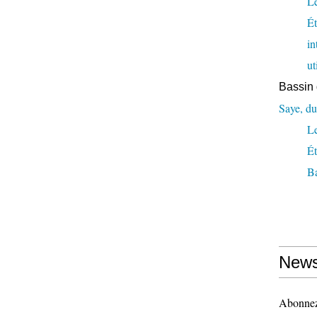
Le
Ét
in
ut
Bassin 
Saye, du
L
Ét
Ba
News
Abonnez-