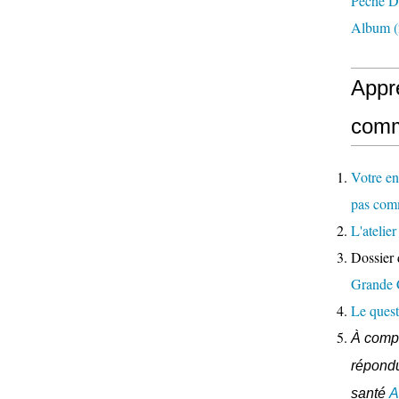
Pêche D
Album
(
Appr
comm
Votre en
pas com
L'ateli
Dossier 
Grande
Le quest
À compl
répondu
santé
A