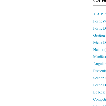
Caté
A.a.p.p
Pêche
(9
Pêche D
Gestion
Pêche D
Nature
(
Manifest
Anguill
Piscicul
Section
Pêche D
Le Résea
Compéti