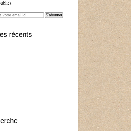
publiés.
les récents
erche