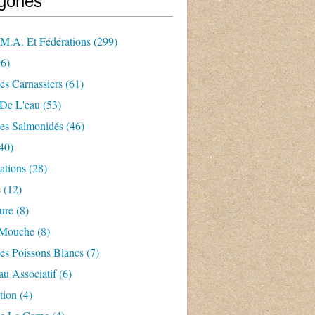
gories
.m.a. Et Fédérations
(299)
6)
es Carnassiers
(61)
 De L'eau
(53)
es Salmonidés
(46)
40)
ations
(28)
e
(12)
ture
(8)
 Mouche
(8)
es Poissons Blancs
(7)
u Associatif
(6)
tion
(4)