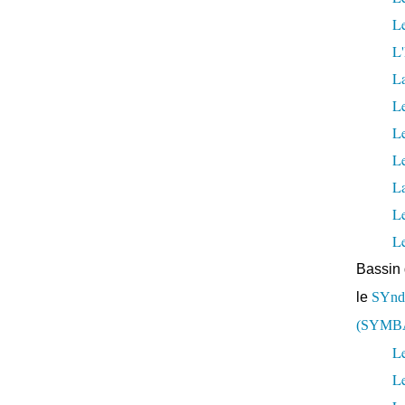
Le
L'
L
Le
L
Le
La
L
L
Bassin 
le
SYndi
(SYMB
Le
L