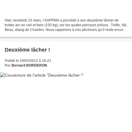
Hier, vendredi 23 mars, l’AAPPMA a procédé à son deuxième lâcher de
truites arc en ciel et fario (150 kg), sur les quatre parcours prévus : Trèfle, Né,
Beau, étang de Chardes. Nous rappelons à nos pêcheurs qu’il reste encore
des truites sur les autres...
Deuxième lâcher !
Publié le 19/03/2012 à 16:21
Par
Bernard BORDERON