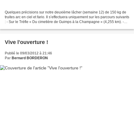
Quelques précisions sur notre deuxième lâcher (semaine 12) de 150 kg de
truites arc en ciel et fario. Il s’effectuera uniquement sur les parcours suivants
: - Sur le Trèfle « Du cimetière de Guimps à la Champagne » (4,255 km). -
Sur le Né « Du moulin...
Vive l'ouverture !
Publié le 09/03/2012 à 21:46
Par
Bernard BORDERON