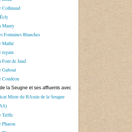
 Collinaud
Écly
a Maury
s Fontaines Blanches
e Mathé
 regain
 Font de Jaud
e Gabout
e Condéon
de la Seugne et ses affluents avec
cat Mixte du BAssin de la Seugne
AS)
 Trèfle
e Pharon