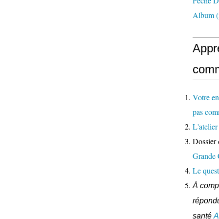
Pêche D
Album
(
Appr
comm
Votre en
pas com
L'ateli
Dossier 
Grande
Le quest
À compl
répondu
santé
A