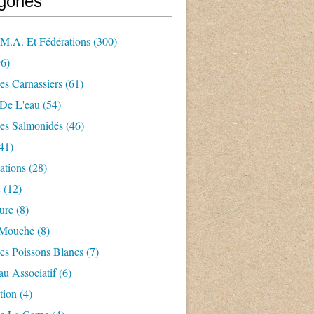
gories
.m.a. Et Fédérations
(300)
6)
es Carnassiers
(61)
 De L'eau
(54)
es Salmonidés
(46)
41)
ations
(28)
e
(12)
ture
(8)
 Mouche
(8)
es Poissons Blancs
(7)
u Associatif
(6)
tion
(4)