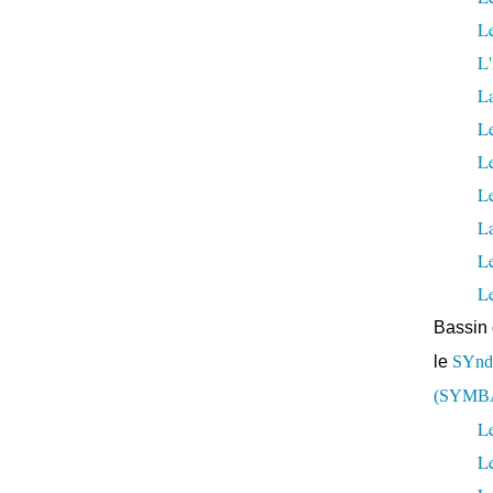
Le
L'
L
Le
L
Le
La
L
L
Bassin 
le
SYndi
(SYMB
Le
L