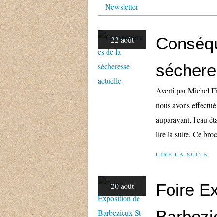
Newsletter
Conséqu
22 août
séchere
Averti par Michel F
nous avons effectué 
auparavant, l'eau éta
lire la suite. Ce broc
LIRE LA SUITE
Foire Ex
20 août
Barbezi