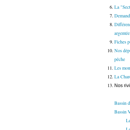
La "Sect
Demande
Différenc
argentée
Fiches p
Nos dépo
pêche
Les moni
La Char
Nos riv
Bassin d
Bassin 
L
L