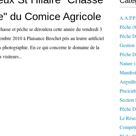
Caté
e" du Comice Agricole
A.a.p.p
Pêche
(9
chasse et pêche se déroulera cette année du vendredi 3
Pêche D
mbre 2010 à Plaisance Brochet pris au leurre artificiel
Gestion
ès photographie. En ce qui concerne le domaine de la
Pêche D
 visiteurs...
Nature
(
Manifest
Anguill
Piscicul
Section
Pêche D
Le Résea
Compéti