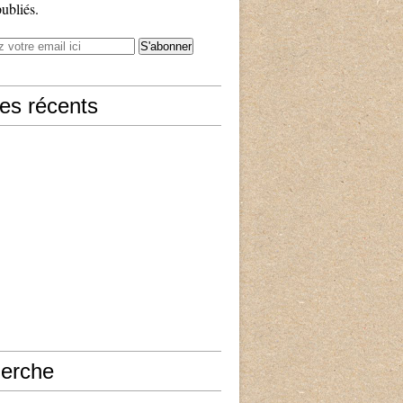
publiés.
les récents
erche