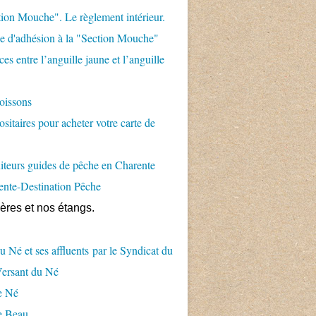
ion Mouche". Le règlement intérieur.
 d'adhésion à la "Section Mouche"
es entre l’anguille jaune et l’anguille
oissons
sitaires pour acheter votre carte de
teurs guides de pêche en Charente
ente-Destination Pêche
ières et nos étangs.
u Né et ses affluents par le Syndicat du
Versant du Né
e Né
e Beau