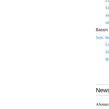
Le
Ét
in
ut
Bassin 
Saye, du
L
Ét
Ba
News
Abonnez-