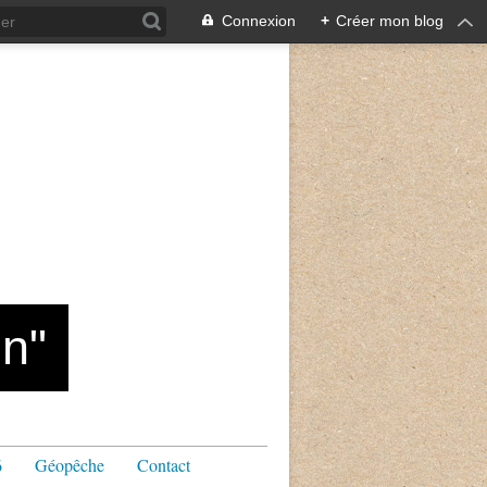
Connexion
+
Créer mon blog
n"
6
Géopêche
Contact