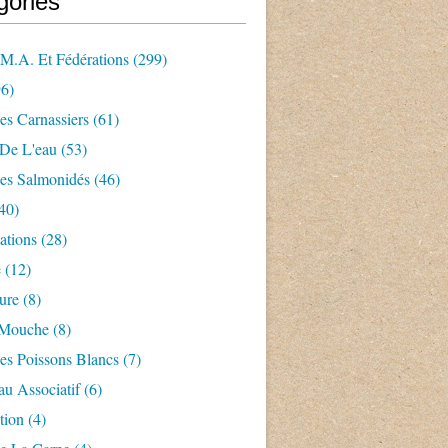
gories
.m.a. Et Fédérations
(299)
6)
es Carnassiers
(61)
 De L'eau
(53)
es Salmonidés
(46)
40)
ations
(28)
e
(12)
ture
(8)
 Mouche
(8)
es Poissons Blancs
(7)
u Associatif
(6)
tion
(4)