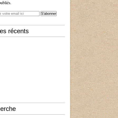
publiés.
les récents
erche