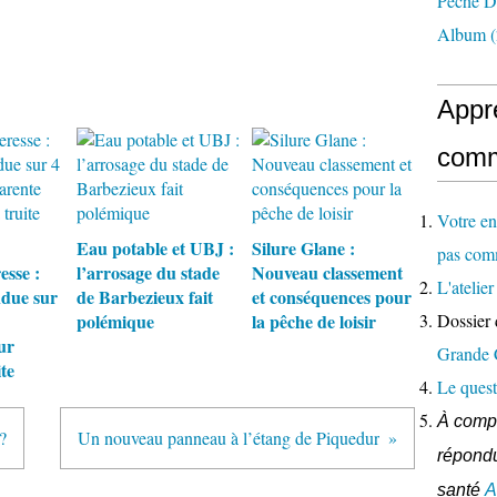
Pêche D
Album
(
Appr
comm
Votre en
Eau potable et UBJ :
Silure Glane :
pas com
esse :
l’arrosage du stade
Nouveau classement
L'ateli
due sur
de Barbezieux fait
et conséquences pour
polémique
la pêche de loisir
Dossier 
ur
Grande
te
Le quest
À compl
?
Un nouveau panneau à l’étang de Piquedur
répondu
santé
A