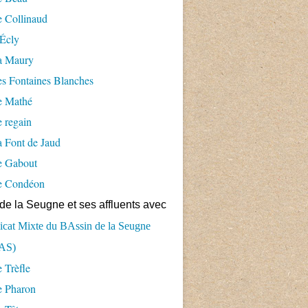
 Collinaud
Écly
a Maury
s Fontaines Blanches
e Mathé
 regain
 Font de Jaud
e Gabout
e Condéon
de la Seugne et ses affluents avec
cat Mixte du BAssin de la Seugne
AS)
 Trèfle
e Pharon