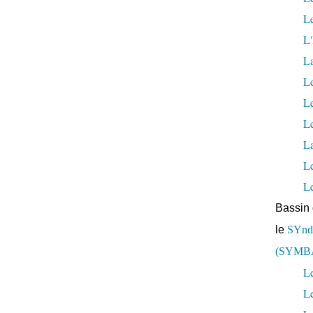
Le
L'
L
Le
L
Le
La
L
L
Bassin 
le
SYndi
(SYMB
Le
L