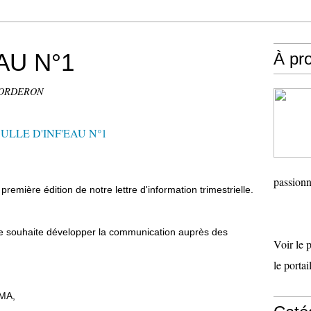
AU N°1
À pr
 BORDERON
passionn
remière édition de notre lettre d'information trimestrielle.
e souhaite développer la communication auprès des
Voir le 
le porta
PMA,