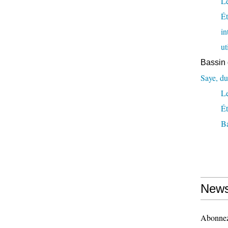
Le
Ét
in
ut
Bassin 
Saye, du
L
Ét
Ba
News
Abonnez-