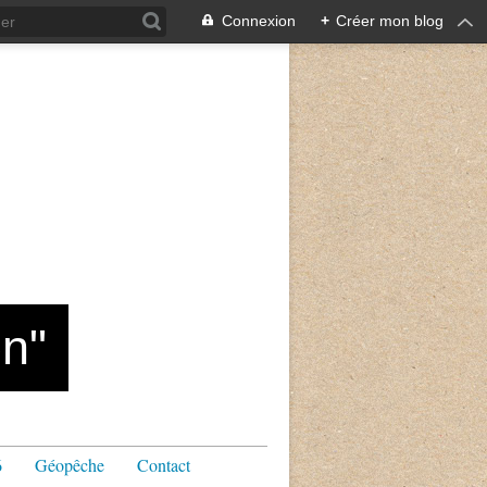
Connexion
+
Créer mon blog
n"
6
Géopêche
Contact