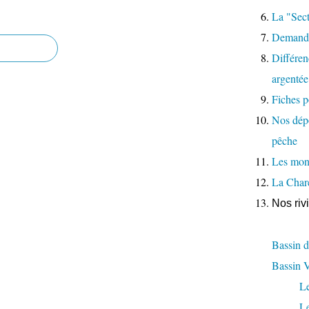
La "Sect
Demande
Différenc
argentée
Fiches p
Nos dépo
pêche
Les moni
La Char
Nos riv
Bassin d
Bassin 
L
L