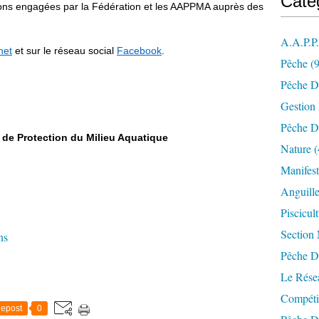
Caté
ctions engagées par la Fédération et les AAPPMA auprès des
A.a.p.p
net
et sur le réseau social
Facebook
.
Pêche
(9
Pêche D
Gestion
Pêche D
 de Protection du Milieu Aquatique
Nature
(
Manifest
Anguill
Piscicul
Section
ns
Pêche D
Le Résea
Compéti
epost
0