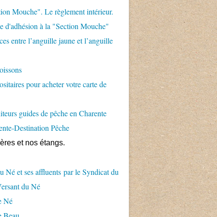
ion Mouche". Le règlement intérieur.
 d'adhésion à la "Section Mouche"
es entre l’anguille jaune et l’anguille
oissons
sitaires pour acheter votre carte de
teurs guides de pêche en Charente
ente-Destination Pêche
ières et nos étangs.
u Né et ses affluents par le Syndicat du
Versant du Né
e Né
e Beau