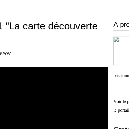
 "La carte découverte
À pr
DERON
passionn
Voir le 
le porta