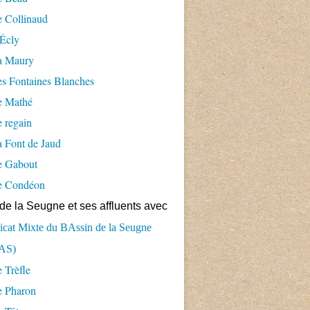
 Collinaud
Écly
a Maury
s Fontaines Blanches
e Mathé
 regain
 Font de Jaud
e Gabout
e Condéon
de la Seugne et ses affluents avec
cat Mixte du BAssin de la Seugne
AS)
 Trèfle
e Pharon