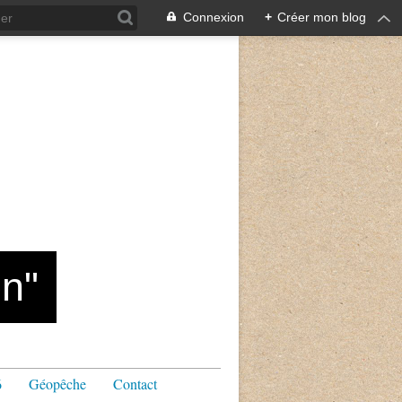
Connexion
+
Créer mon blog
n"
6
Géopêche
Contact