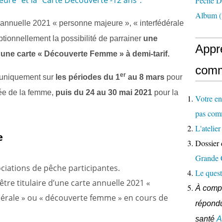
ure" et la "Carte Découverte -12 ans".
Pêche D
Album
(
 annuelle 2021 « personne majeure », « interfédérale
ionnellement la possibilité de parrainer
une
Appr
 une carte « Découverte Femme » à demi-tarif.
comm
er
e uniquement sur
les périodes du 1
au 8 mars
pour
née de la femme,
puis du 24 au 30 mai 2021
pour la
Votre en
pas com
L'ateli
e
Dossier 
Grande
ociations de pêche participantes.
Le quest
être titulaire d’une carte annuelle 2021 «
À compl
dérale » ou « découverte femme » en cours de
répondu
santé
A