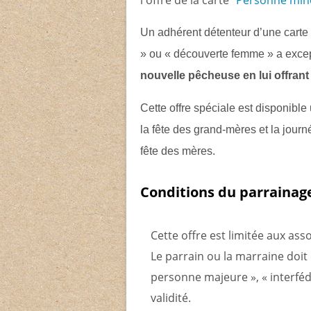
l'offre de la carte
"Personne mine
Un adhérent détenteur d’une carte
» ou « découverte femme » a except
nouvelle pêcheuse en lui offrant
Cette offre spéciale est disponibl
la fête des grand-mères et la jour
fête des mères.
Conditions du parrainag
Cette offre est limitée aux ass
Le parrain ou la marraine doit 
personne majeure », « interfé
validité.