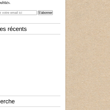
publiés.
les récents
erche