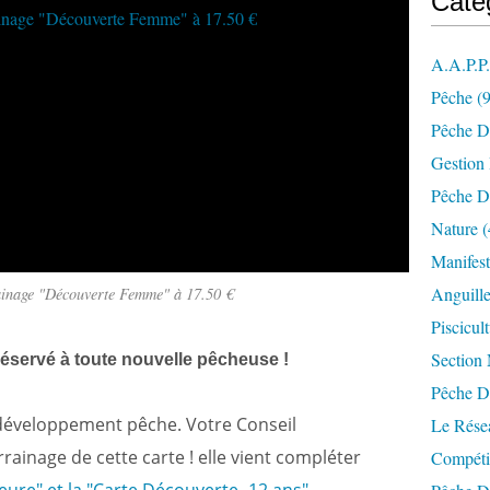
Caté
A.a.p.p
Pêche
(9
Pêche D
Gestion
Pêche D
Nature
(
Manifest
Anguill
ainage "Découverte Femme" à 17.50 €
Piscicul
Section
réservé à toute nouvelle pêcheuse !
Pêche D
u développement pêche. Votre Conseil
Le Résea
rainage de cette carte ! elle vient compléter
Compéti