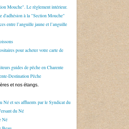
ion Mouche". Le règlement intérieur.
 d'adhésion à la "Section Mouche"
es entre l’anguille jaune et l’anguille
eur Barbezilien" accepte l'offre parrainage 2021 - AAP
oissons
sitaires pour acheter votre carte de
teurs guides de pêche en Charente
ente-Destination Pêche
ières et nos étangs.
u Né et ses affluents par le Syndicat du
Versant du Né
e Né
e Beau