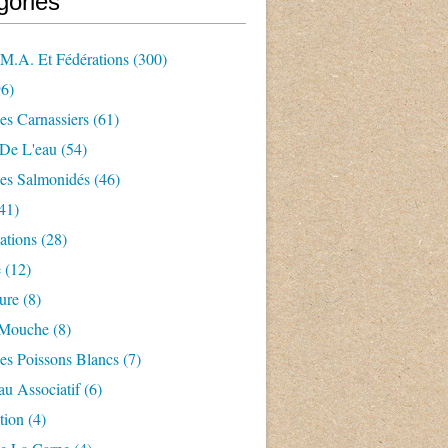
gories
.m.a. Et Fédérations
(300)
6)
es Carnassiers
(61)
 De L'eau
(54)
es Salmonidés
(46)
41)
ations
(28)
e
(12)
ture
(8)
 Mouche
(8)
es Poissons Blancs
(7)
u Associatif
(6)
tion
(4)