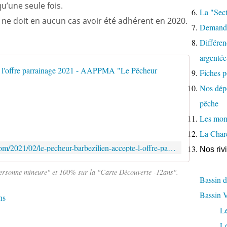
u’une seule fois.
La "Sect
e ne doit en aucun cas avoir été adhérent en 2020.
Demande
Différenc
argentée
"Le Pêch
Fiches p
Nos dépo
E
N
pêche
2
Les moni
0
2
La Char
1
http://www.lepecheurbarbezilien.com/2021/02/le-pecheur-barbezilien-accepte-l-offre-parrainage-2021.html
Nos riv
,
P
A
ersonne mineure" et 100% sur la "Carte Découverte -12ans".
Bassin d
R
T
Bassin 
ns
A
L
G
E
L