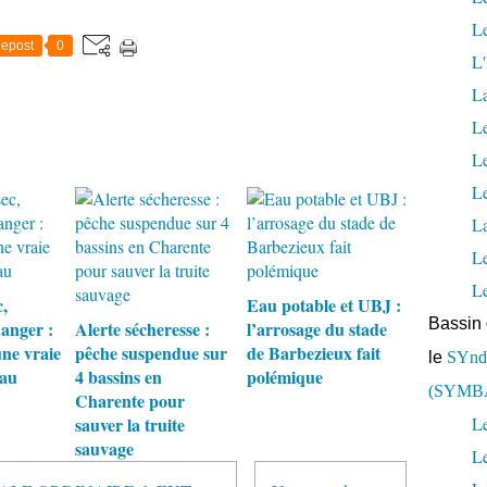
Z
Le
V
epost
0
O
L'
T
L
R
E
Le
P
L
A
S
Le
S
La
I
O
L
N
L
E
c,
Eau potable et UBJ :
N
Bassin 
danger :
Alerte sécheresse :
l’arrosage du stade
P
une vraie
pêche suspendue sur
de Barbezieux fait
A
le
SYndi
eau
4 bassins en
polémique
R
(SYMB
Charente pour
R
sauver la truite
Le
A
I
sauvage
L
N