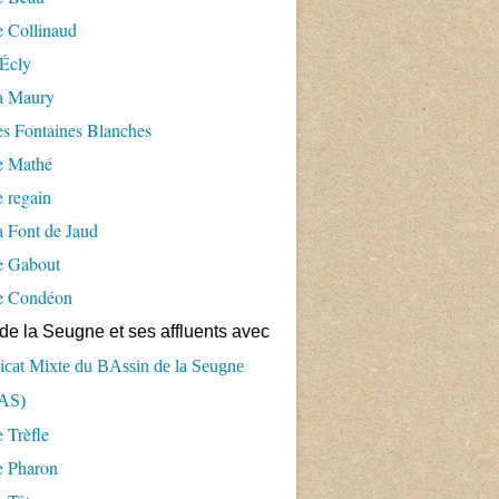
 Collinaud
Écly
a Maury
s Fontaines Blanches
e Mathé
 regain
 Font de Jaud
e Gabout
e Condéon
de la Seugne et ses affluents avec
cat Mixte du BAssin de la Seugne
AS)
 Trèfle
e Pharon