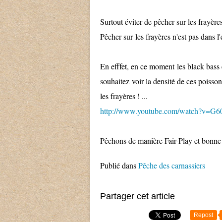
Surtout éviter de pêcher sur les frayères
Pêcher sur les frayères n'est pas dans l'
En efffet, en ce moment les black bass e
souhaitez voir la densité de ces poisso
les frayères ! ...
http://www.youtube.com/watch?v=G
Pêchons de manière Fair-Play et bonne 
Publié dans
Pêche des carnassiers
Partager cet article
Repost