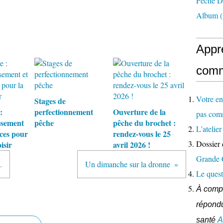
Pêche D
Album
(
Appr
comm
Votre en
Stages de
:
perfectionnement
Ouverture de la
pas com
ssement
pêche
pêche du brochet :
L'ateli
ces pour
rendez-vous le 25
Dossier 
isir
avril 2026 !
Grande
.
Un dimanche sur la dronne
Le quest
À compl
répondu
santé
A