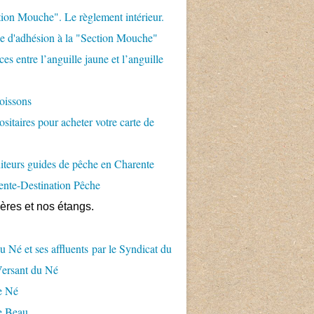
ion Mouche". Le règlement intérieur.
 d'adhésion à la "Section Mouche"
es entre l’anguille jaune et l’anguille
oissons
sitaires pour acheter votre carte de
teurs guides de pêche en Charente
ente-Destination Pêche
ières et nos étangs.
u Né et ses affluents par le Syndicat du
Versant du Né
e Né
e Beau