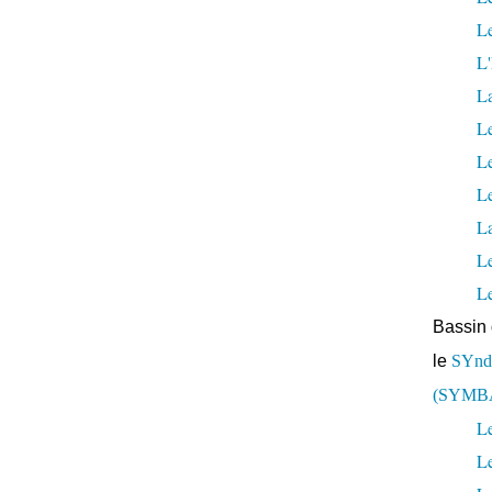
Le
L'
L
Le
L
Le
La
L
L
Bassin 
le
SYndi
(SYMB
Le
L