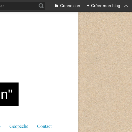
Connexion
+
Créer mon blog
n"
6
Géopêche
Contact