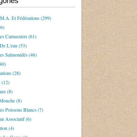
gories
.m.a. Et Fédérations
(299)
6)
es Carnassiers
(61)
 De L'eau
(53)
es Salmonidés
(46)
40)
ations
(28)
e
(12)
ture
(8)
 Mouche
(8)
es Poissons Blancs
(7)
u Associatif
(6)
tion
(4)