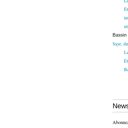
Le
Ét
in
ut
Bassin 
Saye, du
L
Ét
Ba
News
Abonnez-