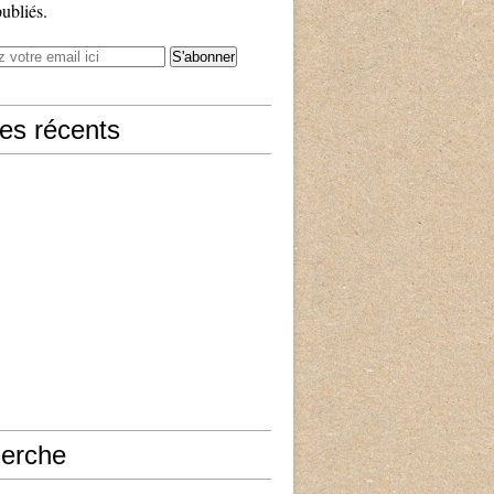
publiés.
les récents
erche