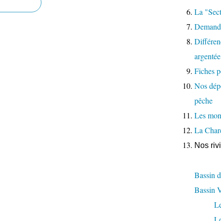
La "Sect
Demande
Différenc
argentée
Fiches p
Nos dépo
pêche
Les moni
La Char
Nos riv
Bassin d
Bassin 
L
L