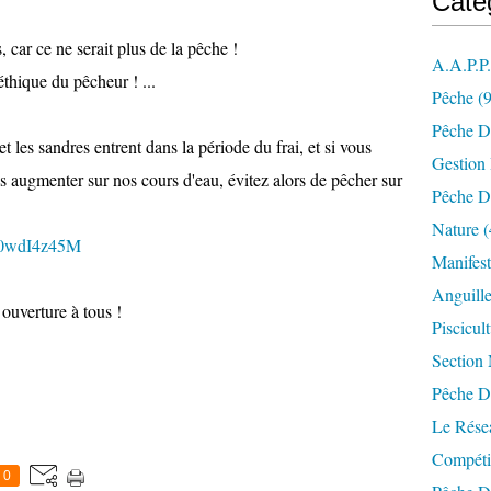
Caté
, car ce ne serait plus de la pêche !
A.a.p.p
éthique du pêcheur ! ...
Pêche
(9
Pêche D
t les sandres entrent dans la période du frai, et si vous
Gestion
ns augmenter sur nos cours d'eau, évitez alors de pêcher sur
Pêche D
Nature
(
60wdI4z45M
Manifest
Anguill
ouverture à tous !
Piscicul
Section
Pêche D
Le Résea
Compéti
0