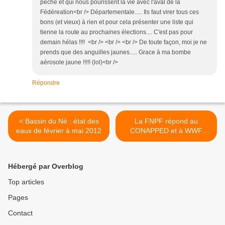
pêche et qui nous pourissent la vie avec l'aval de la
Fédéreation<br /> Départementale..... Ils faut virer tous ces
bons (et vieux) à rien et pour cela présenter une liste qui
tienne la route au prochaines élections.... C'est pas pour
demain hélas !!!! <br /> <br /> <br /> De toute façon, moi je ne
prends que des anguilles jaunes..... Grace à ma bombe
aérosole jaune !!!!! (lol)<br />
Répondre
< Bassin du Né : état des
La FNPF répond au
eaux de février à mai 2012
CONAPPED et à WWF
France ... >
Hébergé par Overblog
Top articles
Pages
Contact