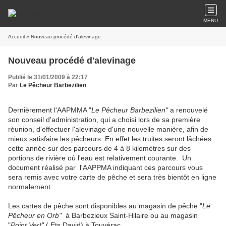
MENU
Accueil
» Nouveau procédé d'alevinage
Nouveau procédé d'alevinage
Publié le 31/01/2009 à 22:17
Par
Le Pêcheur Barbezilien
Dernièrement l'AAPMMA "
Le Pêcheur Barbezilien"
a renouvelé
son conseil d'administration, qui a choisi lors de sa première
réunion, d'effectuer l'alevinage d'une nouvelle manière, afin de
mieux satisfaire les pêcheurs. En effet les truites seront lâchées
cette année sur des parcours de 4 à 8 kilomètres sur des
portions de rivière où l'eau est relativement courante. Un
document réalisé par l'AAPPMA indiquant ces parcours vous
sera remis avec votre carte de pêche et sera très bientôt en ligne
normalement.
Les cartes de pêche sont disponibles au magasin de pêche "
Le
Pêcheur en Orb"
à Barbezieux Saint-Hilaire ou au magasin
"
Point Vert"
( Ets David) à Touvérac.