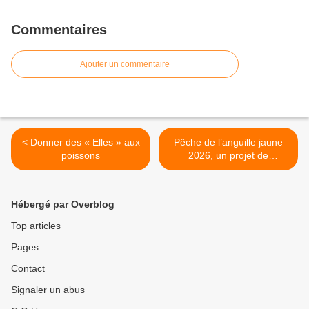
Commentaires
Ajouter un commentaire
< Donner des « Elles » aux
Pêche de l’anguille jaune
poissons
2026, un projet de
fermeture anticipée pour les
pêcheurs de loisir. Où est la
FNPF ? >
Hébergé par Overblog
Top articles
Pages
Contact
Signaler un abus