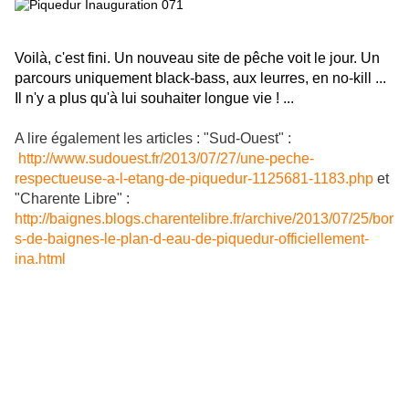
Voilà, c'est fini. Un nouveau site de pêche voit le jour. Un
parcours uniquement black-bass, aux leurres, en no-kill ...
Il n'y a plus qu'à lui souhaiter longue vie ! ...
A lire également les articles : "Sud-Ouest" :
http://www.sudouest.fr/2013/07/27/une-peche-
respectueuse-a-l-etang-de-piquedur-1125681-1183.php
et
"Charente Libre" :
http://baignes.blogs.charentelibre.fr/archive/2013/07/25/bor
s-de-baignes-le-plan-d-eau-de-piquedur-officiellement-
ina.html