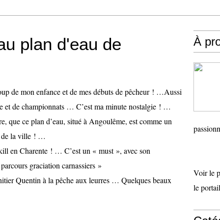
au plan d'eau de
À pr
oup de mon enfance et de mes débuts de pêcheur ! …
Aussi
he et de championnats … C’est ma minute nostalgie ! …
ire, que ce plan d’eau, situé à Angoulême, est comme un
passionn
de la ville ! …
kill en Charente ! … C’est un « must », avec son
 parcours graciation carnassiers »
Voir le 
initier Quentin à la pêche aux leurres … Quelques beaux
le porta