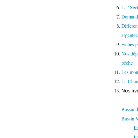
La "Sect
Demande
Différenc
argentée
Fiches p
Nos dépo
pêche
Les moni
La Char
Nos riv
Bassin d
Bassin 
L
L