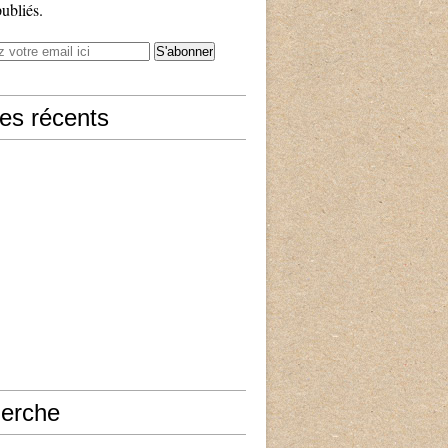
publiés.
les récents
erche