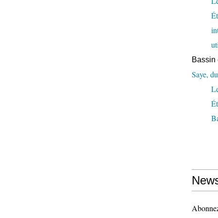
Le
Ét
in
ut
Bassin 
Saye, du
L
Ét
Ba
News
Abonnez-