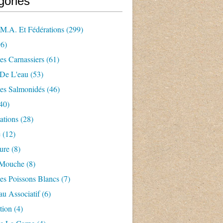
gories
.m.a. Et Fédérations
(299)
6)
es Carnassiers
(61)
 De L'eau
(53)
es Salmonidés
(46)
40)
ations
(28)
e
(12)
ture
(8)
 Mouche
(8)
es Poissons Blancs
(7)
u Associatif
(6)
tion
(4)