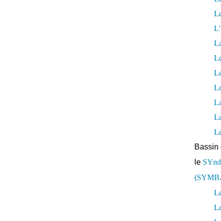
Le
L'
L
Le
L
Le
La
L
L
Bassin 
le
SYndi
(SYMB
Le
L