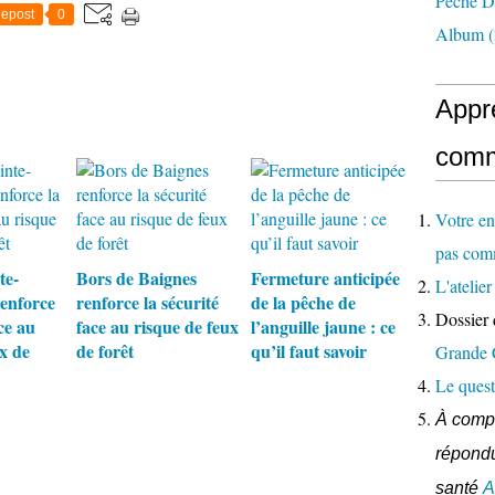
Pêche D
epost
0
Album
(
Appr
comm
Votre en
pas com
te-
Bors de Baignes
Fermeture anticipée
L'ateli
enforce
renforce la sécurité
de la pêche de
Dossier 
ce au
face au risque de feux
l’anguille jaune : ce
x de
de forêt
qu’il faut savoir
Grande
Le quest
À compl
répondu
santé
A