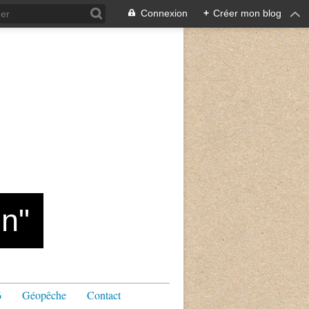
Connexion
+
Créer mon blog
n"
6
Géopêche
Contact