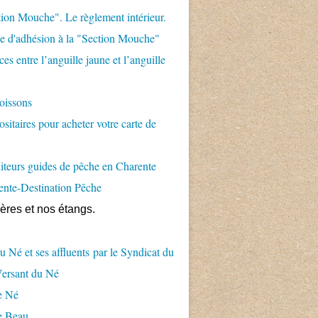
ion Mouche". Le règlement intérieur.
 d'adhésion à la "Section Mouche"
es entre l’anguille jaune et l’anguille
oissons
sitaires pour acheter votre carte de
teurs guides de pêche en Charente
ente-Destination Pêche
ières et nos étangs.
u Né et ses affluents par le Syndicat du
Versant du Né
e Né
e Beau