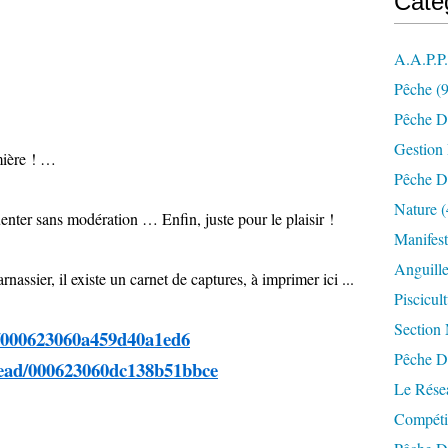
Caté
A.a.p.p
Pêche
(9
Pêche D
Gestion
mière ! …
Pêche D
Nature
(
nter sans modération … Enfin, juste pour le plaisir !
Manifest
Anguill
rnassier, il existe un carnet de captures, à imprimer ici ...
Piscicul
Section
000623060a459d40a1ed6
Pêche D
ead/000623060dc138b51bbce
Le Résea
Compéti