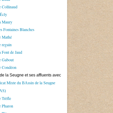
 Collinaud
Écly
a Maury
s Fontaines Blanches
e Mathé
 regain
 Font de Jaud
e Gabout
e Condéon
de la Seugne et ses affluents avec
cat Mixte du BAssin de la Seugne
AS)
 Trèfle
e Pharon