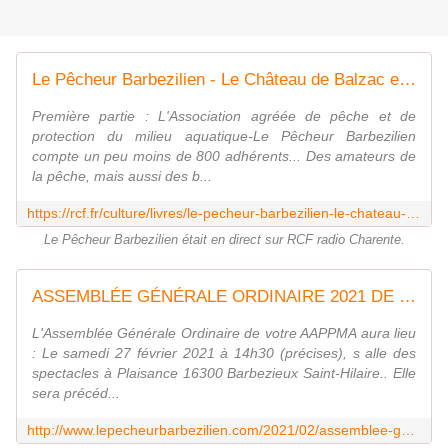
Le Pêcheur Barbezilien - Le Château de Balzac et ses fresques à restaurer
Première partie : L'Association agréée de pêche et de
protection du milieu aquatique-Le Pêcheur Barbezilien
compte un peu moins de 800 adhérents... Des amateurs de
la pêche, mais aussi des b...
https://rcf.fr/culture/livres/le-pecheur-barbezilien-le-chateau-de-balzac-et-ses-fresques-restaurer
Le Pêcheur Barbezilien était en direct sur RCF radio Charente.
ASSEMBLÉE GÉNÉRALE ORDINAIRE 2021 DE VOTRE AAPPMA - AAPPMA "Le Pêcheur Barbezilien"
L'Assemblée Générale Ordinaire de votre AAPPMA aura lieu
: Le samedi 27 février 2021 à 14h30 (précises), s alle des
spectacles à Plaisance 16300 Barbezieux Saint-Hilaire.. Elle
sera précéd...
http://www.lepecheurbarbezilien.com/2021/02/assemblee-generale-ordinaire-2021-de-votre-aappma.html